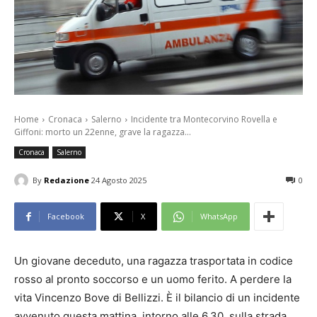
Home
Cronaca
Salerno
Incidente tra Montecorvino Rovella e
Giffoni: morto un 22enne, grave la ragazza...
Cronaca
Salerno
By
Redazione
24 Agosto 2025
0
Facebook
X
WhatsApp
Un giovane deceduto, una ragazza trasportata in codice
rosso al pronto soccorso e un uomo ferito. A perdere la
vita Vincenzo Bove di Bellizzi. È il bilancio di un incidente
avvenuto questa mattina, intorno alle 6.30, sulla strada