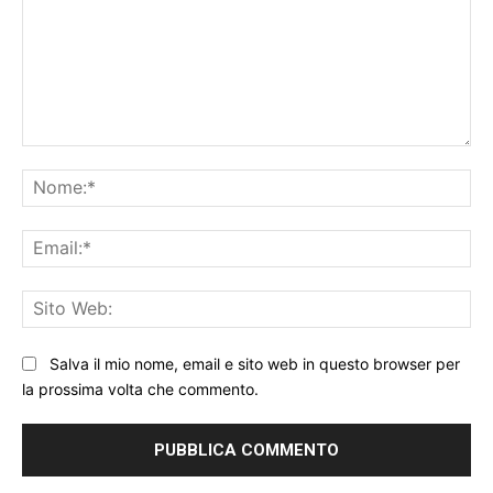
Commento:
No
Ema
Sit
We
Salva il mio nome, email e sito web in questo browser per
la prossima volta che commento.