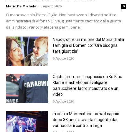
Mario De Michele
-
6 Agosto 2026
0
Ci mancava solo Pietro Giglio. Non bastavano i disastri politico-
amministrativi di Alfonso Oliva, giustamente cacciato dalla giunta
dal sindaco Franco Matacena per “il bene...
Napoli, oltre un milione dal Monaldi alla
famiglia di Domenico: “Ora bisogna
fare giustizia”
6 Agosto 2026
Castellammare, cappuccio da Ku Klux
Klan e machete per svaligiare
parrucchiere: ladro incastrato da un
video
6 Agosto 2026
In aula a Montecitorio torna il cappio
dopo 33 anni, stavolta è agitato dai
vannacciani contro la Lega