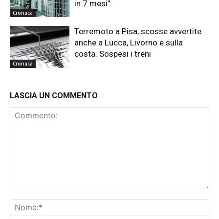
in 7 mesi”
Cronaca
Terremoto a Pisa, scosse avvertite
anche a Lucca, Livorno e sulla
costa. Sospesi i treni
Cronaca
LASCIA UN COMMENTO
Commento:
No