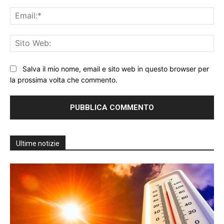
Ema
Sit
We
Salva il mio nome, email e sito web in questo browser per
la prossima volta che commento.
Ultime notizie