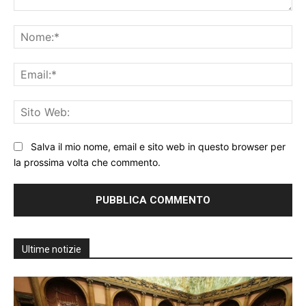
Commento:
No
Ema
Sit
We
Salva il mio nome, email e sito web in questo browser per
la prossima volta che commento.
Ultime notizie