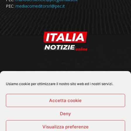
PEC:
mediacomeditorsrl@pec.it
SEGUICI SU
Usiamo cookie per ottimizzare il nostro sito web ed i nostri servizi.
Accetta cookie
Deny
© 2026 Tutti i diritti riservati - Italia Notizie .online |
Contatti e Gerenza
Visualizza preferenze
Home
Politica
Cronaca
Economia
Attualità