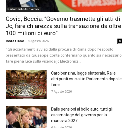
Parlamento&Governo
Covid, Boccia: “Governo trasmetta gli atti di
Jc, fare chiarezza sulla transazione da oltre
100 milioni di euro”
Redazione
-
8 Agosto 2026
0
"Gli accertamenti avviati dalla procura di Roma dopo l'esposto
presentato da Giuseppe Conte confermano quanto sia necessario
fare piena luce sulla vicenda Jc Electronics...
Caro benzina, legge elettorale, Rai e
altri punti cruciali in Parlamento dopo le
ferie
7 Agosto 2026
Dalle pensioni al bollo auto, tutti gli
escamotage del governo per la
manovra 2027
6 Agosto 2026