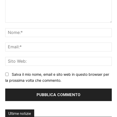
Commento:
No
Ema
Sit
We
Salva il mio nome, email e sito web in questo browser per
la prossima volta che commento.
Ultime notizie