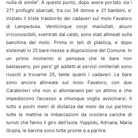
nulla di simile”. A questo punto, dopo avere portato via i
271 profughi sbarcati, tra cui 36 donne e 21 bambini, e’
iniziato il triste trasbordo dei cadaveri sul molo Favaloro
di
Lampedusa
. Venticinque corpi maciullati, alcuni
irriconoscibili, sventrati dal caldo, sono stati allineati sulla
banchina del molo. Prima in teli di plastica, e dopo
sistemati in 25 bare messe a disposizione del Comune. In
un primo momento si pensava che le bare non
bastassero, poi pero’ gli addetti ai servizi cimiteriali sono
riusciti a trovarne 25, tante quanti i cadaveri. Le bare
sono ancora allineate sul molo Favaloro, con due
Carabinieri che non si allontanano per un attimo e che
impediscono l’accesso a chiunque voglia avvicinarsi. Il
tutto a pochi metri di distanza dal molo da cui partono
tutte le mattine le imbarcazioni da crociera cariche di
turisti che fanno il giro dell’isola. Yuppidu, Adriana, Maria
Grazia, le barche sono tutte pronte e a partire.