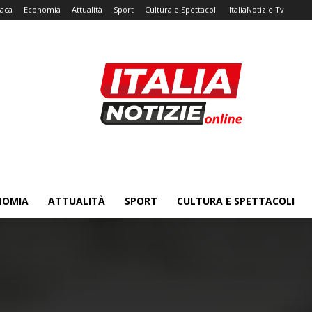
aca
Economia
Attualità
Sport
Cultura e Spettacoli
ItaliaNotizie Tv
NOMIA
ATTUALITÀ
SPORT
CULTURA E SPETTACOLI