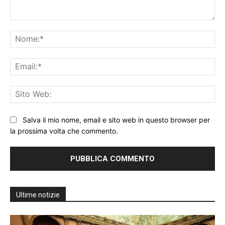
Commento:
No
Ema
Sit
We
Salva il mio nome, email e sito web in questo browser per
la prossima volta che commento.
Ultime notizie