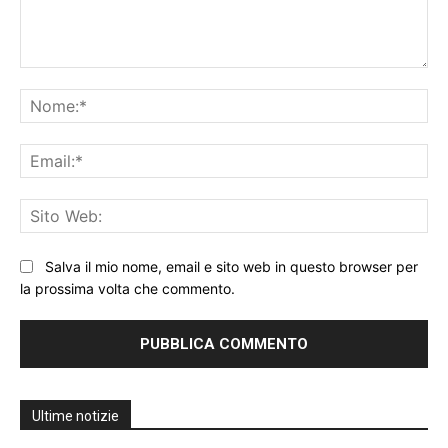
Commento:
No
Ema
Sit
We
Salva il mio nome, email e sito web in questo browser per
la prossima volta che commento.
Ultime notizie