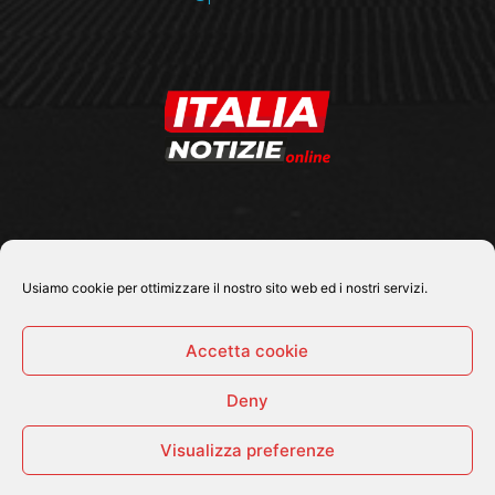
SEGUICI SU
Usiamo cookie per ottimizzare il nostro sito web ed i nostri servizi.
Accetta cookie
Deny
© 2026 Tutti i diritti riservati - Italia Notizie .online |
Contatti e Gerenza
Visualizza preferenze
Home
Politica
Cronaca
Economia
Attualità