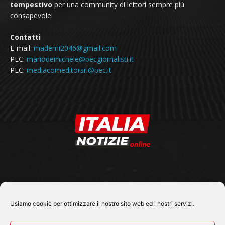
tempestivo
per una community di lettori sempre più
consapevole.
Contatti
E-mail:
mademi2046@gmail.com
PEC:
mariodemichele@pecgiornalisti.it
PEC:
mediacomeditorsrl@pec.it
SEGUICI SU
Usiamo cookie per ottimizzare il nostro sito web ed i nostri servizi.