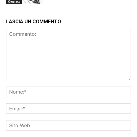
Cronaca
LASCIA UN COMMENTO
Commento:
No
Ema
Sit
We