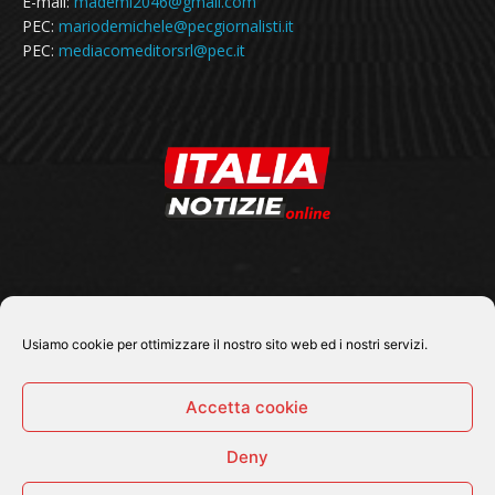
E-mail:
mademi2046@gmail.com
PEC:
mariodemichele@pecgiornalisti.it
PEC:
mediacomeditorsrl@pec.it
SEGUICI SU
Usiamo cookie per ottimizzare il nostro sito web ed i nostri servizi.
Accetta cookie
Deny
© 2026 Tutti i diritti riservati - Italia Notizie .online |
Contatti e Gerenza