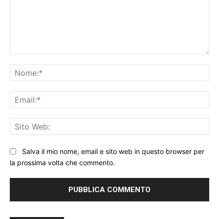
Commento:
No
Ema
Sit
We
Salva il mio nome, email e sito web in questo browser per
la prossima volta che commento.