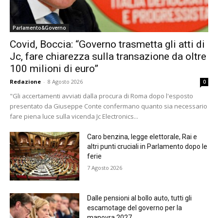
Parlamento&Governo
Covid, Boccia: “Governo trasmetta gli atti di
Jc, fare chiarezza sulla transazione da oltre
100 milioni di euro”
Redazione
-
8 Agosto 2026
0
"Gli accertamenti avviati dalla procura di Roma dopo l'esposto
presentato da Giuseppe Conte confermano quanto sia necessario
fare piena luce sulla vicenda Jc Electronics...
Caro benzina, legge elettorale, Rai e
altri punti cruciali in Parlamento dopo le
ferie
7 Agosto 2026
Dalle pensioni al bollo auto, tutti gli
escamotage del governo per la
manovra 2027