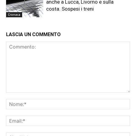
anche a Lucca, Livorno e sulla
costa. Sospesi i treni
Cronaca
LASCIA UN COMMENTO
Commento:
No
Ema
Sit