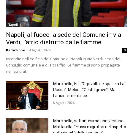
Napoli
Napoli, al fuoco la sede del Comune in via
Verdi, l’atrio distrutto dalle fiamme
Redazione
-
8 Agosto 2026
0
Incendio nell'edificio del Comune di Napoli in via Verdi, sede del
Consiglio comunale e di altri uffici. Le fiamme si sono propagate
nell'atrio al...
Marcinelle, FdI: “Cgil volta le spalle a La
Russa”. Meloni: “Gesto grave”. Ma
Landini smentisce
8 Agosto 2026
Marcinelle, settantesimo anniversario.
Mattarella: “Flussi migratori nel rispetto
della dignità delle persone”