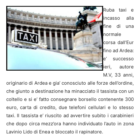
Ruba taxi e
incasso alla
fine di una
normale
corsa dall’Eur
fino ad Ardea:
e’ successo
ieri, autore
M.V, 33 anni,
originario di Ardea e gia’ conosciuto alle forze dell’ordine,
che giunto a destinazione ha minacciato il tassista con un
coltello e si e’ fatto consegnare borsello contenente 300
euro, carta di credito, due telefoni cellulari e lo stesso
taxi. Il tassista e’ riuscito ad avvertire subito i carabinieri
che dopo circa mezz’ora hanno individuato l’auto in zona
Lavinio Lido di Enea e bloccato il rapinatore.