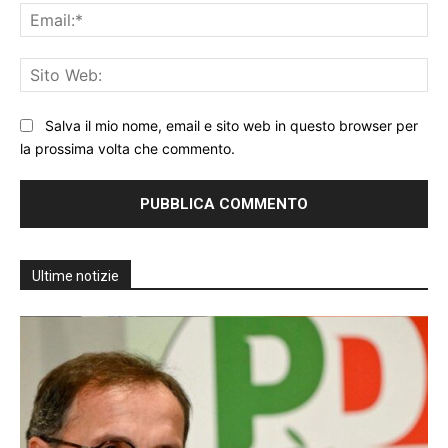
Ema
Sit
We
Salva il mio nome, email e sito web in questo browser per
la prossima volta che commento.
Ultime notizie