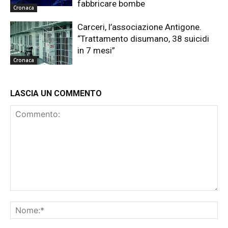
fabbricare bombe
Cronaca
Carceri, l’associazione Antigone.
“Trattamento disumano, 38 suicidi
in 7 mesi”
Cronaca
LASCIA UN COMMENTO
Commento:
No