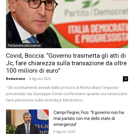
Parlamento&Governo
Covid, Boccia: “Governo trasmetta gli atti di
Jc, fare chiarezza sulla transazione da oltre
100 milioni di euro”
Redazione
-
8 Agosto 2026
0
"Gli accertamenti avviati dalla procura di Roma dopo l'esposto
presentato da Giuseppe Conte confermano quanto sia necessario
fare piena luce sulla vicenda Jc Electronics...
Campi Flegrei, Fico: “Il governo non ha
mai parlato con me dello stato di
emergenza”
8 Agosto 2026