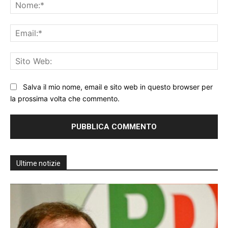
No
Ema
Sit
We
Salva il mio nome, email e sito web in questo browser per
la prossima volta che commento.
Ultime notizie