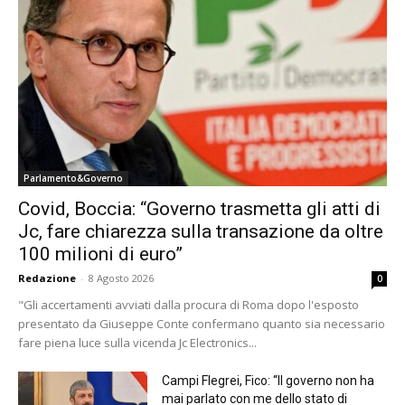
Parlamento&Governo
Covid, Boccia: “Governo trasmetta gli atti di
Jc, fare chiarezza sulla transazione da oltre
100 milioni di euro”
Redazione
-
8 Agosto 2026
0
"Gli accertamenti avviati dalla procura di Roma dopo l'esposto
presentato da Giuseppe Conte confermano quanto sia necessario
fare piena luce sulla vicenda Jc Electronics...
Campi Flegrei, Fico: “Il governo non ha
mai parlato con me dello stato di