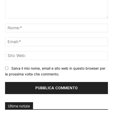
Commento:
No
Ema
Sit
We
Salva il mio nome, email e sito web in questo browser per
la prossima volta che commento.
Ultime notizie