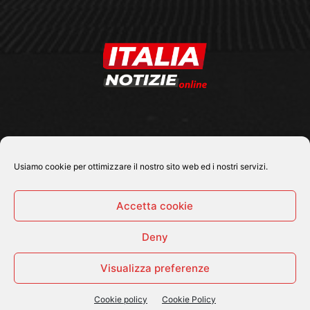
SEGUICI SU
Usiamo cookie per ottimizzare il nostro sito web ed i nostri servizi.
Accetta cookie
Deny
© 2026 Tutti i diritti riservati - Italia Notizie .online |
Contatti e Gerenza
Visualizza preferenze
Home
Politica
Cronaca
Economia
Attualità
Sport
Cultura e Spettacoli
ItaliaNotizie Tv
Cookie policy
Cookie Policy