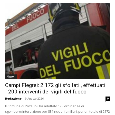
Napoli
Campi Flegrei: 2.172 gli sfollati., effettuati
1200 interventi dei vigili del fuoco
Redazione
-
9 Agosto 2026
0
Il Comune di Pozzuoli ha adottato 123 ordinanze di
sgombero/interdizione per 831 nuclei familiari, per un totale di 2172