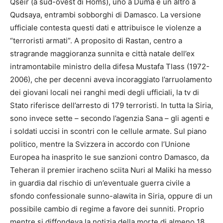
Qseir (a sud-ovest di Homs), uno a Duma e un altro a
Qudsaya, entrambi sobborghi di Damasco. La versione
ufficiale contesta questi dati e attribuisce le violenze a
“terroristi armati”. A proposito di Rastan, centro a
stragrande maggioranza sunnita e città natale dell’ex
intramontabile ministro della difesa Mustafa Tlass (1972-
2006), che per decenni aveva incoraggiato l’arruolamento
dei giovani locali nei ranghi medi degli ufficiali, la tv di
Stato riferisce dell’arresto di 179 terroristi. In tutta la Siria,
sono invece sette – secondo l’agenzia Sana – gli agenti e
i soldati uccisi in scontri con le cellule armate. Sul piano
politico, mentre la Svizzera in accordo con l’Unione
Europea ha inasprito le sue sanzioni contro Damasco, da
Teheran il premier iracheno sciita Nuri al Maliki ha messo
in guardia dal rischio di un’eventuale guerra civile a
sfondo confessionale sunno-alawita in Siria, oppure di un
possibile cambio di regime a favore dei sunniti. Proprio
mentre si diffondeva la notizia della morte di almeno 18