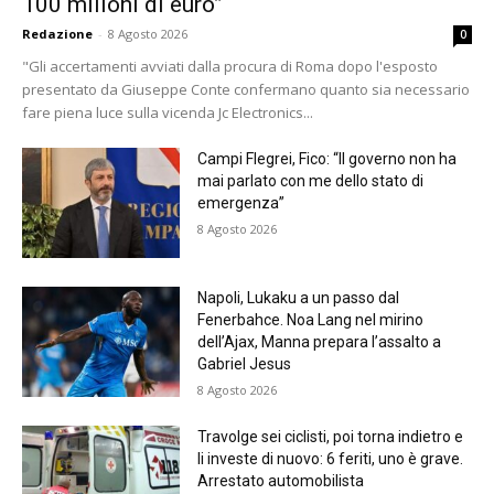
100 milioni di euro”
Redazione
-
8 Agosto 2026
0
"Gli accertamenti avviati dalla procura di Roma dopo l'esposto
presentato da Giuseppe Conte confermano quanto sia necessario
fare piena luce sulla vicenda Jc Electronics...
Campi Flegrei, Fico: “Il governo non ha
mai parlato con me dello stato di
emergenza”
8 Agosto 2026
Napoli, Lukaku a un passo dal
Fenerbahce. Noa Lang nel mirino
dell’Ajax, Manna prepara l’assalto a
Gabriel Jesus
8 Agosto 2026
Travolge sei ciclisti, poi torna indietro e
li investe di nuovo: 6 feriti, uno è grave.
Arrestato automobilista