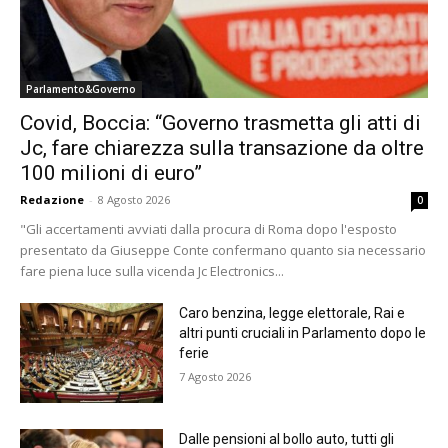
Parlamento&Governo
Covid, Boccia: “Governo trasmetta gli atti di
Jc, fare chiarezza sulla transazione da oltre
100 milioni di euro”
Redazione
-
8 Agosto 2026
0
"Gli accertamenti avviati dalla procura di Roma dopo l'esposto
presentato da Giuseppe Conte confermano quanto sia necessario
fare piena luce sulla vicenda Jc Electronics...
Caro benzina, legge elettorale, Rai e
altri punti cruciali in Parlamento dopo le
ferie
7 Agosto 2026
Dalle pensioni al bollo auto, tutti gli