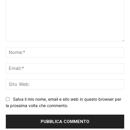
Commento:
No
Ema
Sit
We
Salva il mio nome, email e sito web in questo browser per
la prossima volta che commento.