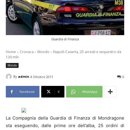
Guardia di Finanza
Home
Cronaca
Mondo
Napoli-Caserta, 25 arresti e sequestro da
130 mln
Mondo
By
admin
4 Ottobre 2011
0
Facebook
X
WhatsApp
La Compagnia della Guardia di Finanza di Mondragone
sta eseguendo, dalle prime ore dell’alba, 25 ordini di