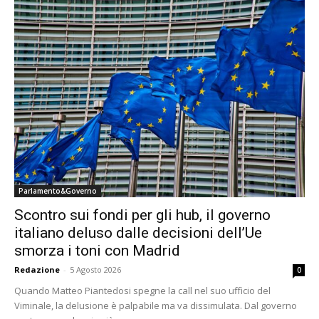
Parlamento&Governo
Scontro sui fondi per gli hub, il governo
italiano deluso dalle decisioni dell’Ue
smorza i toni con Madrid
Redazione
-
5 Agosto 2026
0
Quando Matteo Piantedosi spegne la call nel suo ufficio del
Viminale, la delusione è palpabile ma va dissimulata. Dal governo