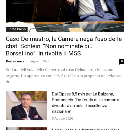
Primo Piano
Caso Delmastro, la Camera nega l’uso delle
chat. Schlein: “Non nominate più
Borsellino”. In rivolta il M5S
Redazione
-
5 Agosto 2026
0
Seduta dell'Aula della Camera sul caso Delmastro, che a voto
segreto, ha approvato con 206 sì e 133 no la proposta del relatore
di...
Dal Cipess 8,5 mln per La Balzana,
Santangelo: “Da feudo della camorra
diventerà un polo d’eccellenza
nazionale”
5 Agosto 2026