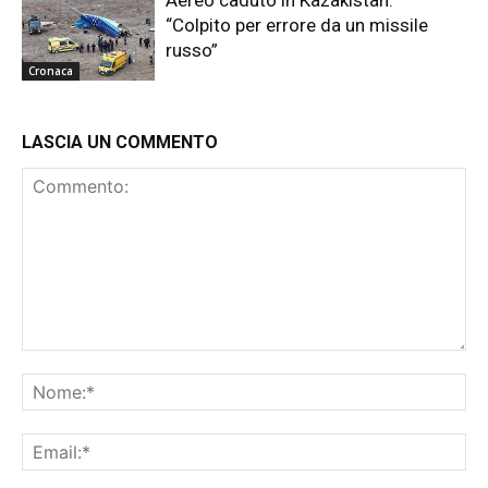
“Colpito per errore da un missile
russo”
Cronaca
LASCIA UN COMMENTO
Commento:
No
Ema