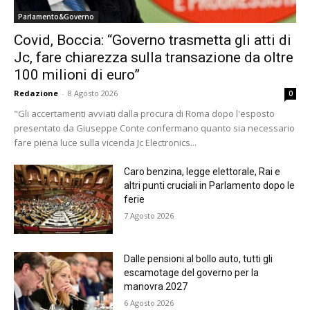
Parlamento&Governo
Covid, Boccia: “Governo trasmetta gli atti di
Jc, fare chiarezza sulla transazione da oltre
100 milioni di euro”
Redazione
-
8 Agosto 2026
0
"Gli accertamenti avviati dalla procura di Roma dopo l'esposto
presentato da Giuseppe Conte confermano quanto sia necessario
fare piena luce sulla vicenda Jc Electronics...
Caro benzina, legge elettorale, Rai e
altri punti cruciali in Parlamento dopo le
ferie
7 Agosto 2026
Dalle pensioni al bollo auto, tutti gli
escamotage del governo per la
manovra 2027
6 Agosto 2026