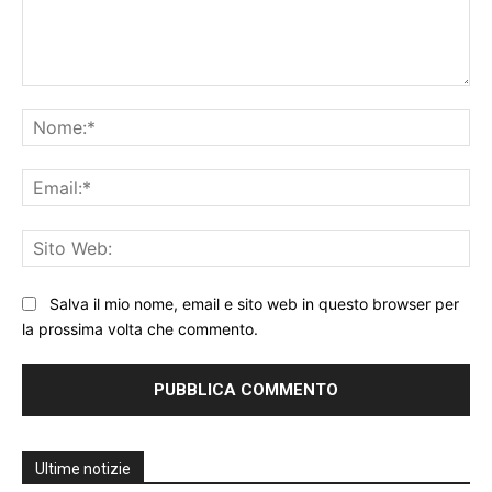
Commento:
No
Ema
Sit
We
Salva il mio nome, email e sito web in questo browser per
la prossima volta che commento.
Ultime notizie