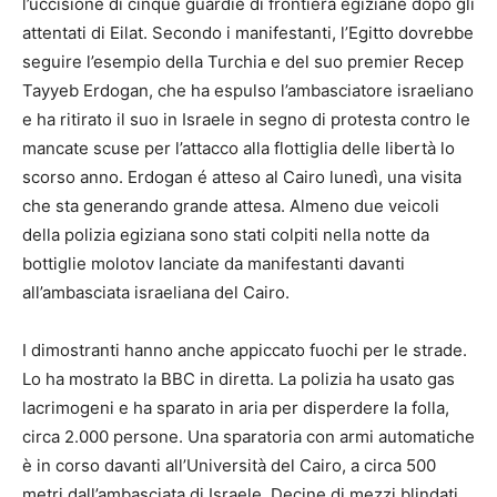
l’uccisione di cinque guardie di frontiera egiziane dopo gli
attentati di Eilat. Secondo i manifestanti, l’Egitto dovrebbe
seguire l’esempio della Turchia e del suo premier Recep
Tayyeb Erdogan, che ha espulso l’ambasciatore israeliano
e ha ritirato il suo in Israele in segno di protesta contro le
mancate scuse per l’attacco alla flottiglia delle libertà lo
scorso anno. Erdogan é atteso al Cairo lunedì, una visita
che sta generando grande attesa. Almeno due veicoli
della polizia egiziana sono stati colpiti nella notte da
bottiglie molotov lanciate da manifestanti davanti
all’ambasciata israeliana del Cairo.
I dimostranti hanno anche appiccato fuochi per le strade.
Lo ha mostrato la BBC in diretta. La polizia ha usato gas
lacrimogeni e ha sparato in aria per disperdere la folla,
circa 2.000 persone. Una sparatoria con armi automatiche
è in corso davanti all’Università del Cairo, a circa 500
metri dall’ambasciata di Israele. Decine di mezzi blindati