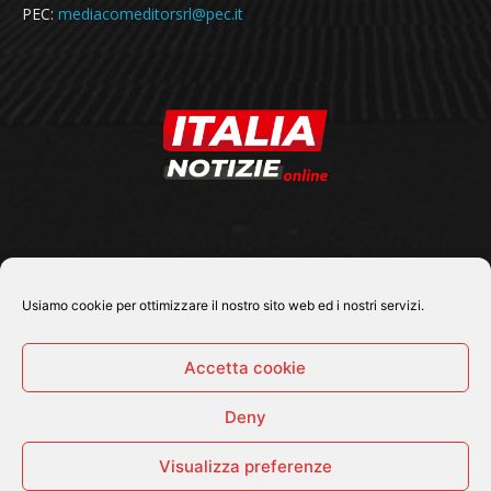
PEC:
mediacomeditorsrl@pec.it
SEGUICI SU
Usiamo cookie per ottimizzare il nostro sito web ed i nostri servizi.
Accetta cookie
Deny
© 2026 Tutti i diritti riservati - Italia Notizie .online |
Contatti e Gerenza
Visualizza preferenze
Home
Politica
Cronaca
Economia
Attualità