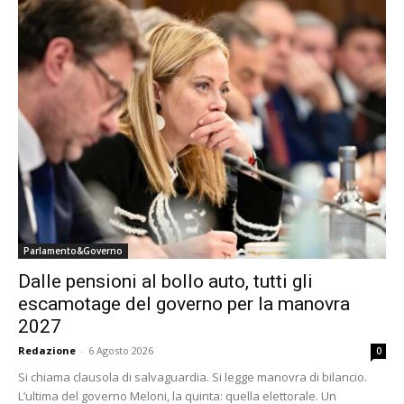
Parlamento&Governo
Dalle pensioni al bollo auto, tutti gli
escamotage del governo per la manovra
2027
Redazione
-
6 Agosto 2026
0
Si chiama clausola di salvaguardia. Si legge manovra di bilancio.
L’ultima del governo Meloni, la quinta: quella elettorale. Un