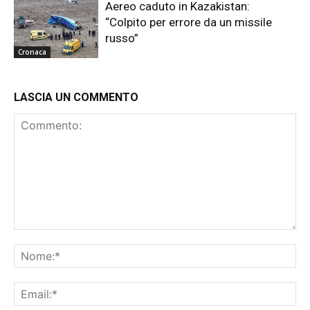
Aereo caduto in Kazakistan:
“Colpito per errore da un missile
russo”
Cronaca
LASCIA UN COMMENTO
Commento:
No
Ema