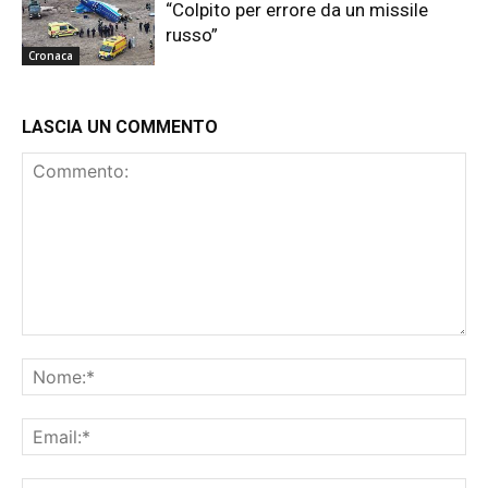
“Colpito per errore da un missile
russo”
Cronaca
LASCIA UN COMMENTO
Commento:
No
Ema