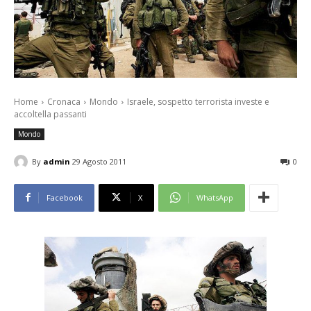
Home
Cronaca
Mondo
Israele, sospetto terrorista investe e
accoltella passanti
Mondo
By
admin
29 Agosto 2011
0
Facebook
X
WhatsApp