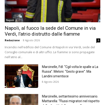
Napoli
Napoli, al fuoco la sede del Comune in via
Verdi, l’atrio distrutto dalle fiamme
Redazione
-
8 Agosto 2026
0
Incendio nell'edificio del Comune di Napoli in via Verdi, sede del
Consiglio comunale e di altri uffici. Le fiamme si sono propagate
nell'atrio al...
Marcinelle, FdI: “Cgil volta le spalle a La
Russa”. Meloni: “Gesto grave”. Ma
Landini smentisce
8 Agosto 2026
Marcinelle, settantesimo anniversario.
Mattarella: “Flussi migratori nel rispetto