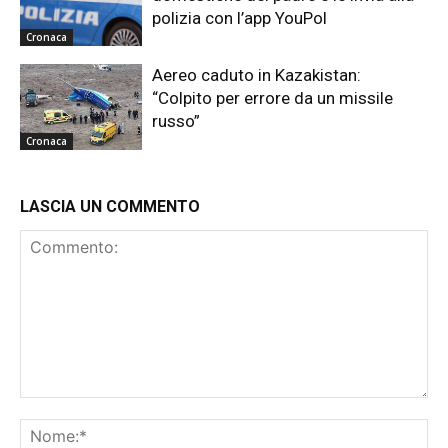
polizia con l’app YouPol
Cronaca
Aereo caduto in Kazakistan:
“Colpito per errore da un missile
russo”
Cronaca
LASCIA UN COMMENTO
Commento:
No