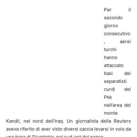
Per il
secondo
giorno
consecutivo
, aerei
turchi
hanno
attaccato
basi dei
separatisti
curdi del
Pkk
nell’area del
monte
Kandil, nel nord dell’Iraq. Un giornalista della Reuters
aveva riferito di aver visto diversi caccia levarsi in volo da
una base di Diyarbakir, nel sud-est del paese.