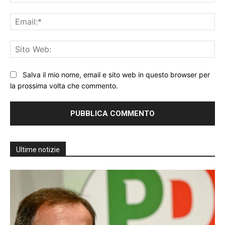
Ema
Sit
We
Salva il mio nome, email e sito web in questo browser per
la prossima volta che commento.
Ultime notizie