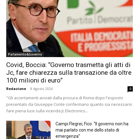
Parlamento&Governo
Covid, Boccia: “Governo trasmetta gli atti di
Jc, fare chiarezza sulla transazione da oltre
100 milioni di euro”
Redazione
-
8 Agosto 2026
0
"Gli accertamenti avviati dalla procura di Roma dopo l'esposto
presentato da Giuseppe Conte confermano quanto sia necessario
fare piena luce sulla vicenda Jc Electronics...
Campi Flegrei, Fico: “Il governo non ha
mai parlato con me dello stato di
emergenza”