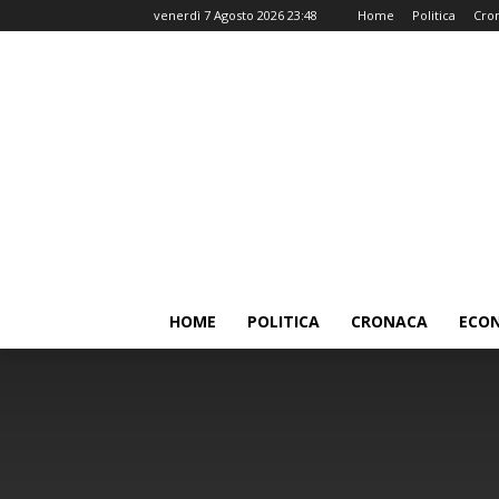
venerdì 7 Agosto 2026 23:48
Home
Politica
Cro
HOME
POLITICA
CRONACA
ECO