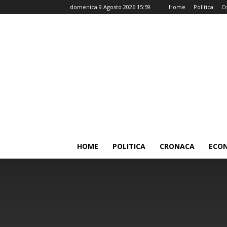
domenica 9 Agosto 2026 15:59
Home
Politica
C
HOME
POLITICA
CRONACA
ECO