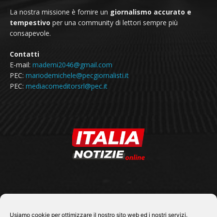
La nostra missione è fornire un
giornalismo accurato e
tempestivo
per una community di lettori sempre più
consapevole.
Contatti
E-mail:
mademi2046@gmail.com
PEC:
mariodemichele@pecgiornalisti.it
PEC:
mediacomeditorsrl@pec.it
SEGUICI SU
Usiamo cookie per ottimizzare il nostro sito web ed i nostri servizi.