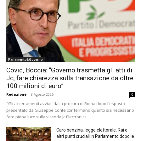
Parlamento&Governo
Covid, Boccia: “Governo trasmetta gli atti di
Jc, fare chiarezza sulla transazione da oltre
100 milioni di euro”
Redazione
-
8 Agosto 2026
0
"Gli accertamenti avviati dalla procura di Roma dopo l'esposto
presentato da Giuseppe Conte confermano quanto sia necessario
fare piena luce sulla vicenda Jc Electronics...
Caro benzina, legge elettorale, Rai e
altri punti cruciali in Parlamento dopo le