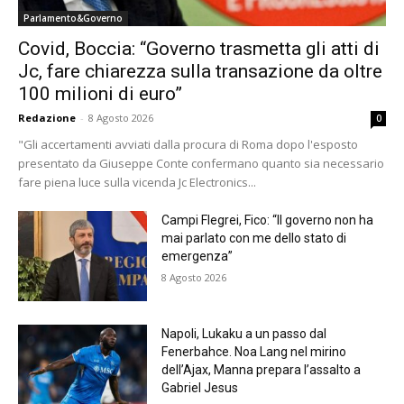
Parlamento&Governo
Covid, Boccia: “Governo trasmetta gli atti di
Jc, fare chiarezza sulla transazione da oltre
100 milioni di euro”
Redazione
-
8 Agosto 2026
0
"Gli accertamenti avviati dalla procura di Roma dopo l'esposto
presentato da Giuseppe Conte confermano quanto sia necessario
fare piena luce sulla vicenda Jc Electronics...
Campi Flegrei, Fico: “Il governo non ha
mai parlato con me dello stato di
emergenza”
8 Agosto 2026
Napoli, Lukaku a un passo dal
Fenerbahce. Noa Lang nel mirino
dell’Ajax, Manna prepara l’assalto a
Gabriel Jesus