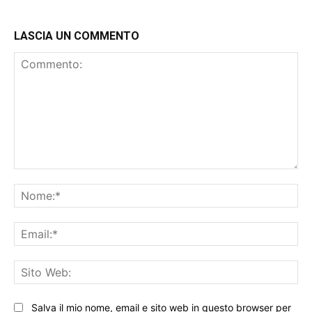
LASCIA UN COMMENTO
Commento:
No
Ema
Sit
We
Salva il mio nome, email e sito web in questo browser per