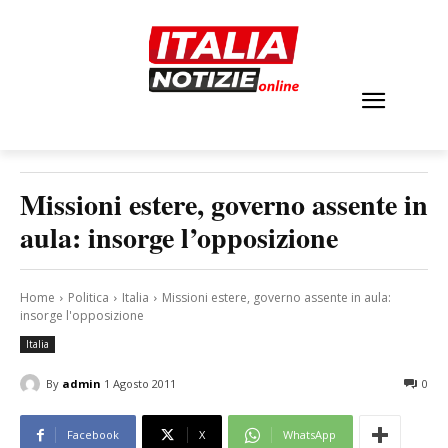
Missioni estere, governo assente in
aula: insorge l’opposizione
Home
Politica
Italia
Missioni estere, governo assente in aula:
insorge l'opposizione
Italia
By
admin
1 Agosto 2011
0
Facebook
X
WhatsApp