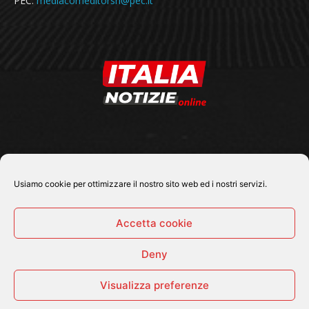
PEC:
mediacomeditorsrl@pec.it
SEGUICI SU
Usiamo cookie per ottimizzare il nostro sito web ed i nostri servizi.
Accetta cookie
Deny
© 2026 Tutti i diritti riservati - Italia Notizie .online |
Contatti e Gerenza
Visualizza preferenze
Home
Politica
Cronaca
Economia
Attualità