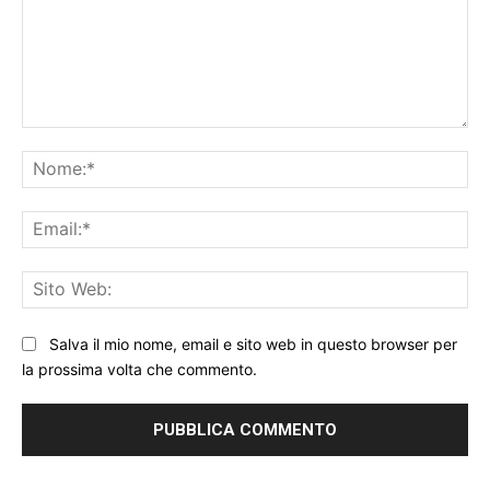
Commento:
No
Ema
Sit
We
Salva il mio nome, email e sito web in questo browser per
la prossima volta che commento.