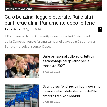
Parlamento&Governo
Caro benzina, legge elettorale, Rai e altri
punti cruciali in Parlamento dopo le ferie
Redazione
-
7 Agosto 2026
0
Il Parlamento chiude i battenti per un mese. Ieri l’ultima seduta
della Camera, mentre l’ultima campanella aveva già suonato al
Senato mercoledì scorso. Dopo...
Dalle pensioni al bollo auto, tutti gli
escamotage del governo per la
manovra 2027
6 Agosto 2026
Scontro sui fondi per gli hub, il governo
italiano deluso dalle decisioni dell’Ue
smorza i toni con Madrid
5 Agosto 2026