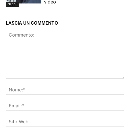
video
Napoli
LASCIA UN COMMENTO
Commento:
No
Ema
Sit
We