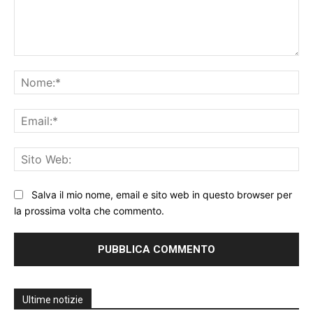
Commento:
No
Ema
Sit
We
Salva il mio nome, email e sito web in questo browser per
la prossima volta che commento.
Ultime notizie