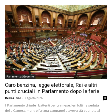
Parlamento&Governo
Caro benzina, legge elettorale, Rai e altri
punti cruciali in Parlamento dopo le ferie
Redazione
-
7 Agosto 2026
0
Il Parlamento chiude i battenti per un mese. Ieri l’ultima seduta
della Camera, mentre l’ultima campanella aveva già suonato al