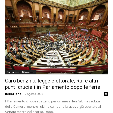
Parlamento&Governo
Caro benzina, legge elettorale, Rai e altri
punti cruciali in Parlamento dopo le ferie
Redazione
-
7 Agosto 2026
0
Il Parlamento chiude i battenti per un mese. Ieri l’ultima seduta
della Camera, mentre l’ultima campanella aveva già suonato al
Senato mercoledì scorso. Dopo...