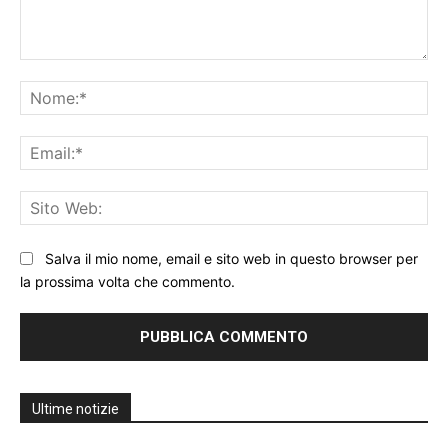
Commento:
No
Ema
Sit
We
Salva il mio nome, email e sito web in questo browser per
la prossima volta che commento.
Ultime notizie