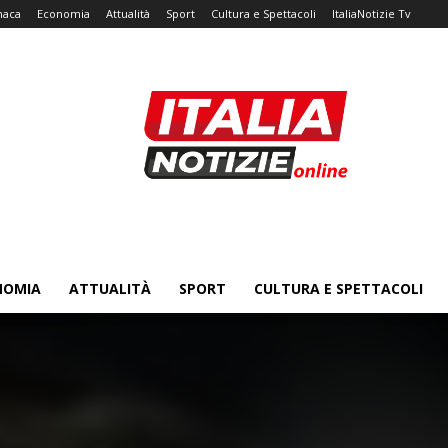
naca
Economia
Attualità
Sport
Cultura e Spettacoli
ItaliaNotizie Tv
NOMIA
ATTUALITÀ
SPORT
CULTURA E SPETTACOLI