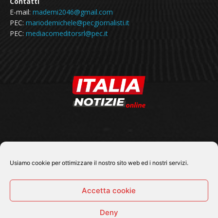
Contatti
E-mail:
mademi2046@gmail.com
PEC:
mariodemichele@pecgiornalisti.it
PEC:
mediacomeditorsrl@pec.it
SEGUICI SU
Usiamo cookie per ottimizzare il nostro sito web ed i nostri servizi.
Accetta cookie
Deny
© 2026 Tutti i diritti riservati - Italia Notizie .online |
Contatti e Gerenza