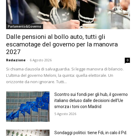
Parlamento&Governo
Dalle pensioni al bollo auto, tutti gli
escamotage del governo per la manovra
2027
Redazione
-
6 Agosto 2026
0
Si chiama clausola di salvaguardia. Si legge manovra di bilancio.
L’ultima del governo Meloni, la quinta: quella elettorale. Un
orizzonte da non ignorare. Tutti...
Scontro sui fondi per gli hub, il governo
italiano deluso dalle decisioni dell’Ue
smorza i toni con Madrid
5 Agosto 2026
Sondaggi politici: tiene Fdi, in calo il Pd.