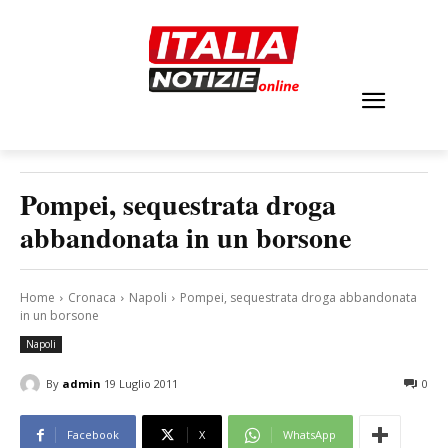
Pompei, sequestrata droga
abbandonata in un borsone
Home
Cronaca
Napoli
Pompei, sequestrata droga abbandonata
in un borsone
Napoli
By
admin
19 Luglio 2011
0
Facebook
X
WhatsApp