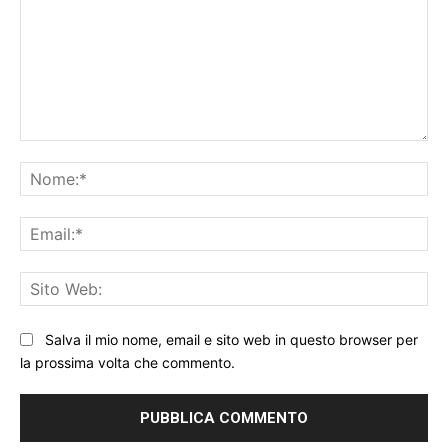
Commento:
No
Ema
Sit
We
Salva il mio nome, email e sito web in questo browser per
la prossima volta che commento.