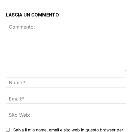
LASCIA UN COMMENTO
Commento:
No
Ema
Sit
We
Salva il mio nome, email e sito web in questo browser per