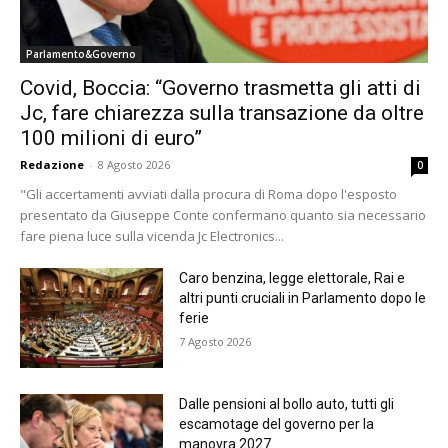
Parlamento&Governo
Covid, Boccia: “Governo trasmetta gli atti di
Jc, fare chiarezza sulla transazione da oltre
100 milioni di euro”
Redazione
-
8 Agosto 2026
0
"Gli accertamenti avviati dalla procura di Roma dopo l'esposto
presentato da Giuseppe Conte confermano quanto sia necessario
fare piena luce sulla vicenda Jc Electronics...
Caro benzina, legge elettorale, Rai e
altri punti cruciali in Parlamento dopo le
ferie
7 Agosto 2026
Dalle pensioni al bollo auto, tutti gli
escamotage del governo per la
manovra 2027