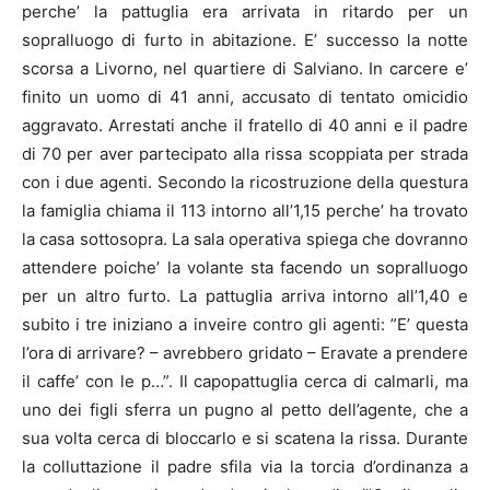
perche’ la pattuglia era arrivata in ritardo per un
sopralluogo di furto in abitazione.
E’ successo la notte
scorsa a Livorno, nel quartiere di Salviano. In carcere e’
finito un uomo di 41 anni, accusato di tentato omicidio
aggravato. Arrestati anche il fratello di 40 anni e il padre
di 70 per aver partecipato alla rissa scoppiata per strada
con i due agenti. Secondo la ricostruzione della questura
la famiglia chiama il 113 intorno all’1,15 perche’ ha trovato
la casa sottosopra. La sala operativa spiega che dovranno
attendere poiche’ la volante sta facendo un sopralluogo
per un altro furto. La pattuglia arriva intorno all’1,40 e
subito i tre iniziano a inveire contro gli agenti: ”E’ questa
l’ora di arrivare? – avrebbero gridato – Eravate a prendere
il caffe’ con le p…”. Il capopattuglia cerca di calmarli, ma
uno dei figli sferra un pugno al petto dell’agente, che a
sua volta cerca di bloccarlo e si scatena la rissa. Durante
la colluttazione il padre sfila via la torcia d’ordinanza a