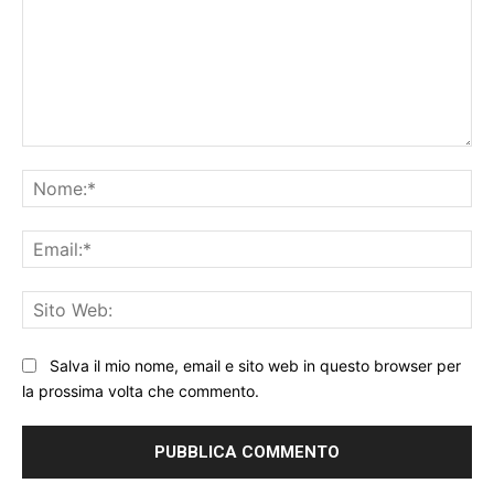
Commento:
No
Ema
Sit
We
Salva il mio nome, email e sito web in questo browser per
la prossima volta che commento.