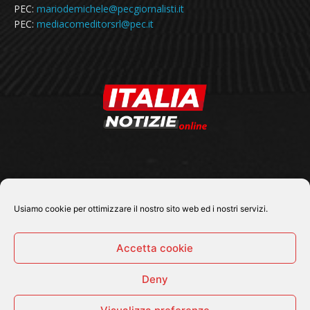
PEC:
mariodemichele@pecgiornalisti.it
PEC:
mediacomeditorsrl@pec.it
SEGUICI SU
Usiamo cookie per ottimizzare il nostro sito web ed i nostri servizi.
Accetta cookie
Deny
© 2026 Tutti i diritti riservati - Italia Notizie .online |
Contatti e Gerenza