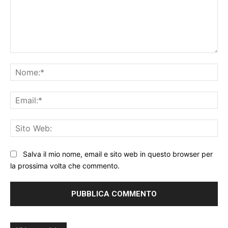
Commento:
No
Ema
Sit
We
Salva il mio nome, email e sito web in questo browser per
la prossima volta che commento.