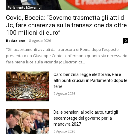
Parlamento&Governo
Covid, Boccia: “Governo trasmetta gli atti di
Jc, fare chiarezza sulla transazione da oltre
100 milioni di euro”
Redazione
-
8 Agosto 2026
0
"Gli accertamenti avviati dalla procura di Roma dopo l'esposto
presentato da Giuseppe Conte confermano quanto sia necessario
fare piena luce sulla vicenda Jc Electronics...
Caro benzina, legge elettorale, Rai e
altri punti cruciali in Parlamento dopo le
ferie
7 Agosto 2026
Dalle pensioni al bollo auto, tutti gli
escamotage del governo per la
manovra 2027
6 Agosto 2026