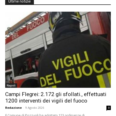
Ultime notizie
Napoli
Campi Flegrei: 2.172 gli sfollati., effettuati
1200 interventi dei vigili del fuoco
Redazione
-
9 Agosto 2026
0
Il Comune di Pozzuoli ha adottato 123 ordinanze di