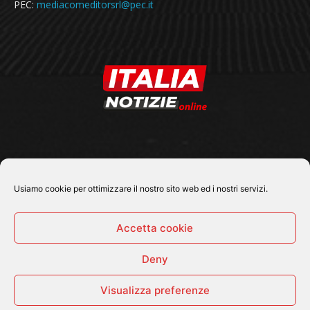
PEC:
mediacomeditorsrl@pec.it
SEGUICI SU
Usiamo cookie per ottimizzare il nostro sito web ed i nostri servizi.
Accetta cookie
Deny
© 2026 Tutti i diritti riservati - Italia Notizie .online |
Contatti e Gerenza
Visualizza preferenze
Home
Politica
Cronaca
Economia
Attualità