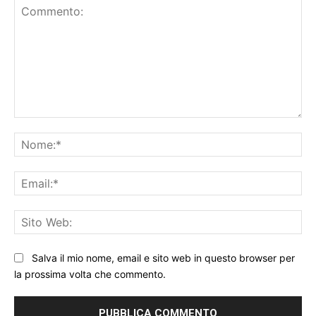
Commento:
No
Ema
Sit
We
Salva il mio nome, email e sito web in questo browser per
la prossima volta che commento.