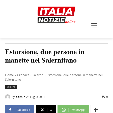
Estorsione, due persone in
manette nel Salernitano
Home
Cronaca
Salerno
Estorsione, due persone in manette nel
Salernitano
Salerno
By
admin
25 Luglio 2011
0
Facebook
X
WhatsApp