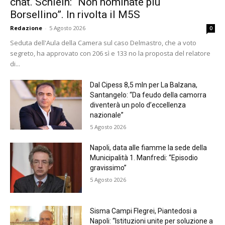
chat. Schlein: “Non nominate più
Borsellino”. In rivolta il M5S
Redazione
-
5 Agosto 2026
0
Seduta dell'Aula della Camera sul caso Delmastro, che a voto
segreto, ha approvato con 206 sì e 133 no la proposta del relatore
di...
Dal Cipess 8,5 mln per La Balzana,
Santangelo: “Da feudo della camorra
diventerà un polo d’eccellenza
nazionale”
5 Agosto 2026
Napoli, data alle fiamme la sede della
Municipalità 1. Manfredi: “Episodio
gravissimo”
5 Agosto 2026
Sisma Campi Flegrei, Piantedosi a
Napoli: “Istituzioni unite per soluzione a