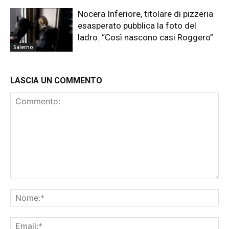
Nocera Inferiore, titolare di pizzeria
esasperato pubblica la foto del
ladro. “Così nascono casi Roggero”
Salerno
LASCIA UN COMMENTO
Commento:
No
Ema