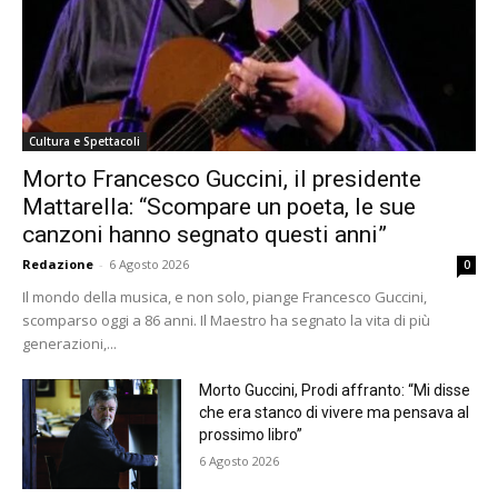
Cultura e Spettacoli
Morto Francesco Guccini, il presidente
Mattarella: “Scompare un poeta, le sue
canzoni hanno segnato questi anni”
Redazione
-
6 Agosto 2026
0
Il mondo della musica, e non solo, piange Francesco Guccini,
scomparso oggi a 86 anni. Il Maestro ha segnato la vita di più
generazioni,...
Morto Guccini, Prodi affranto: “Mi disse
che era stanco di vivere ma pensava al
prossimo libro”
6 Agosto 2026