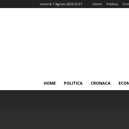
venerdì 7 Agosto 2026 22:07
Home
Politica
Cro
HOME
POLITICA
CRONACA
ECO