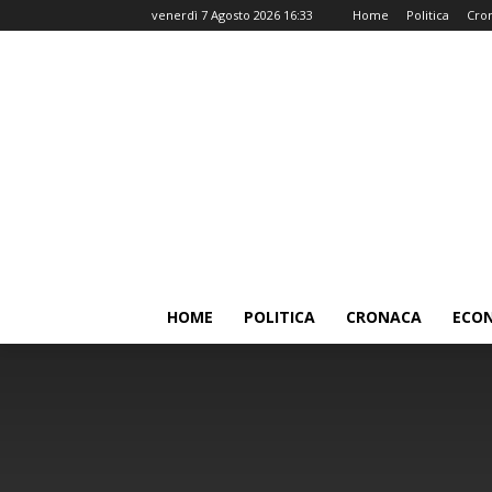
venerdì 7 Agosto 2026 16:33
Home
Politica
Cro
HOME
POLITICA
CRONACA
ECO