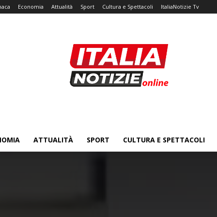
naca
Economia
Attualità
Sport
Cultura e Spettacoli
ItaliaNotizie Tv
NOMIA
ATTUALITÀ
SPORT
CULTURA E SPETTACOLI