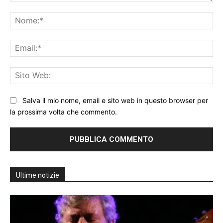
Commento:
No
Ema
Sit
We
Salva il mio nome, email e sito web in questo browser per
la prossima volta che commento.
Ultime notizie