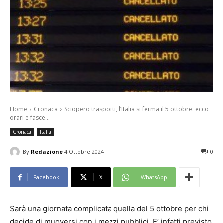
Home
Cronaca
Sciopero trasporti, l’Italia si ferma il 5 ottobre: ecco
orari e fasce...
Cronaca
Italia
By
Redazione
4 Ottobre 2024
0
Facebook
X
WhatsApp
Sarà una giornata complicata quella del 5 ottobre per chi
decide di muoversi con i mezzi pubblici. E’ infatti previsto