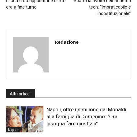
di una ditta appaltatrice di Rfi:
Scatta la rivolta dell’industria
era a fine turno
tech: “Impraticabile e
incostituzionale”
Redazione
Altri articoli
Napoli, oltre un milione dal Monaldi
alla famiglia di Domenico: “Ora
bisogna fare giustizia”
Napoli