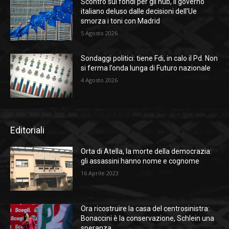
Scontro sui fondi per gli hub, il governo
italiano deluso dalle decisioni dell’Ue
smorza i toni con Madrid
5 Agosto 2026
Sondaggi politici: tiene Fdi, in calo il Pd. Non
si ferma l’onda lunga di Futuro nazionale
4 Agosto 2026
Editoriali
Orta di Atella, la morte della democrazia:
gli assassini hanno nome e cognome
16 Aprile 2023
Ora ricostruire la casa del centrosinistra:
Bonaccini è la conservazione, Schlein una
speranza