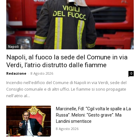
Napoli
Napoli, al fuoco la sede del Comune in via
Verdi, l’atrio distrutto dalle fiamme
Redazione
-
8 Agosto 2026
0
Incendio nell'edificio del Comune di Napoli in via Verdi, sede del
Consiglio comunale e di altri uffici. Le fiamme si sono propagate
nell'atrio al...
Marcinelle, FdI: “Cgil volta le spalle a La
Russa”. Meloni: “Gesto grave”. Ma
Landini smentisce
8 Agosto 2026