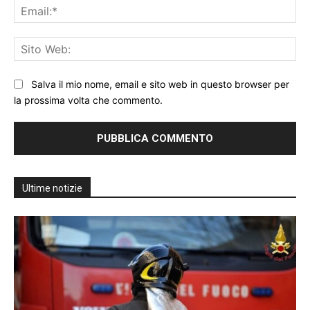
Ema
Sit
We
Salva il mio nome, email e sito web in questo browser per
la prossima volta che commento.
Ultime notizie