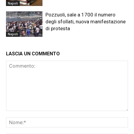
Napoli
Pozzuoli, sale a 1700 il numero
degli sfollati, nuova manifestazione
di protesta
Napoli
LASCIA UN COMMENTO
Commento:
No