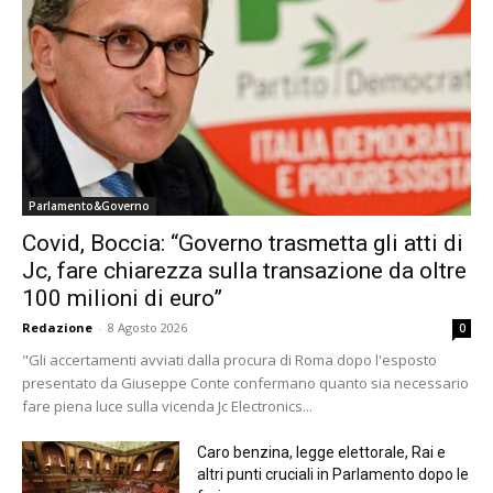
Parlamento&Governo
Covid, Boccia: “Governo trasmetta gli atti di
Jc, fare chiarezza sulla transazione da oltre
100 milioni di euro”
Redazione
-
8 Agosto 2026
0
"Gli accertamenti avviati dalla procura di Roma dopo l'esposto
presentato da Giuseppe Conte confermano quanto sia necessario
fare piena luce sulla vicenda Jc Electronics...
Caro benzina, legge elettorale, Rai e
altri punti cruciali in Parlamento dopo le