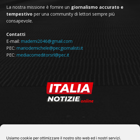
La nostra missione è fornire un
giornalismo accurato e
tempestivo
per una community di lettori sempre più
consapevole.
Contatti
E-mail:
mademi2046@gmail.com
PEC:
mariodemichele@pecgiornalisti.it
PEC:
mediacomeditorsrl@pec.it
SEGUICI SU
Usiamo cookie per ottimizzare il nostro sito web ed i nostri servizi.