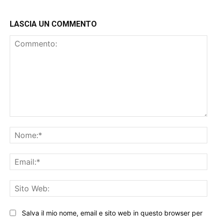
LASCIA UN COMMENTO
Commento:
No
Ema
Sit
We
Salva il mio nome, email e sito web in questo browser per