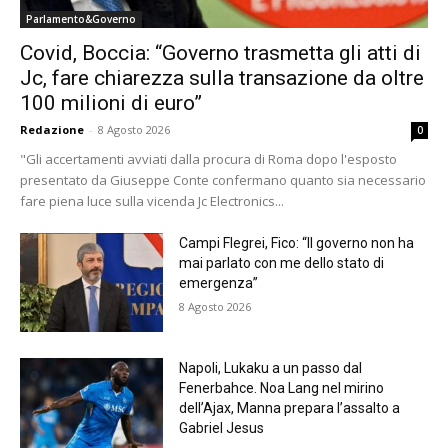
Parlamento&Governo
Covid, Boccia: “Governo trasmetta gli atti di
Jc, fare chiarezza sulla transazione da oltre
100 milioni di euro”
Redazione
-
8 Agosto 2026
0
"Gli accertamenti avviati dalla procura di Roma dopo l'esposto
presentato da Giuseppe Conte confermano quanto sia necessario
fare piena luce sulla vicenda Jc Electronics...
Campi Flegrei, Fico: “Il governo non ha
mai parlato con me dello stato di
emergenza”
8 Agosto 2026
Napoli, Lukaku a un passo dal
Fenerbahce. Noa Lang nel mirino
dell’Ajax, Manna prepara l’assalto a
Gabriel Jesus