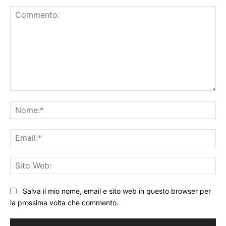
Commento:
No
Ema
Sit
We
Salva il mio nome, email e sito web in questo browser per
la prossima volta che commento.