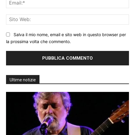
Ema
Sit
We
Salva il mio nome, email e sito web in questo browser per
la prossima volta che commento.
Ultime notizie