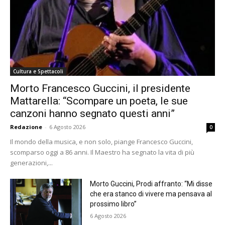
Cultura e Spettacoli
Morto Francesco Guccini, il presidente
Mattarella: “Scompare un poeta, le sue
canzoni hanno segnato questi anni”
Redazione
-
6 Agosto 2026
0
Il mondo della musica, e non solo, piange Francesco Guccini,
scomparso oggi a 86 anni. Il Maestro ha segnato la vita di più
generazioni,...
Morto Guccini, Prodi affranto: “Mi disse
che era stanco di vivere ma pensava al
prossimo libro”
6 Agosto 2026