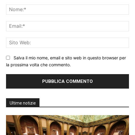
Commento:
No
Ema
Sit
We
Salva il mio nome, email e sito web in questo browser per
la prossima volta che commento.
Ultime notizie