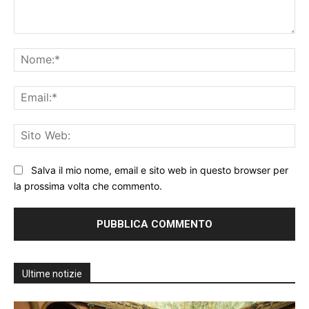
Commento:
No
Ema
Sit
We
Salva il mio nome, email e sito web in questo browser per
la prossima volta che commento.
Ultime notizie