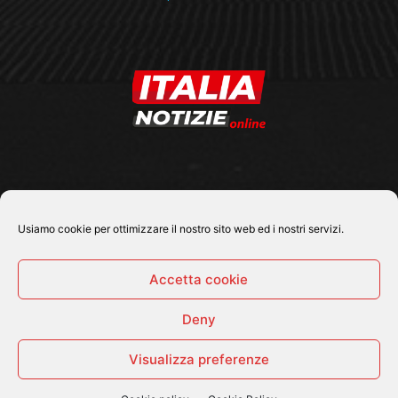
SEGUICI SU
Usiamo cookie per ottimizzare il nostro sito web ed i nostri servizi.
Accetta cookie
Deny
© 2026 Tutti i diritti riservati - Italia Notizie .online |
Contatti e Gerenza
Visualizza preferenze
Home
Politica
Cronaca
Economia
Attualità