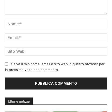
Commento:
No
Ema
Sit
We
Salva il mio nome, email e sito web in questo browser per
la prossima volta che commento.
Ultime notizie