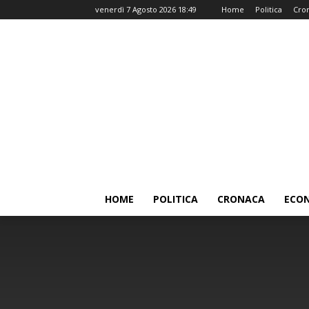
venerdì 7 Agosto 2026 18:49
Home
Politica
Cro
HOME
POLITICA
CRONACA
ECO