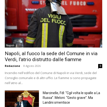
Napoli
Napoli, al fuoco la sede del Comune in via
Verdi, l’atrio distrutto dalle fiamme
Redazione
-
8 Agosto 2026
0
Incendio nell'edificio del Comune di Napoli in via Verdi, sede del
Consiglio comunale e di altri uffici. Le fiamme si sono propagate
nell'atrio al...
Marcinelle, FdI: “Cgil volta le spalle a La
Russa”. Meloni: “Gesto grave”. Ma
Landini smentisce