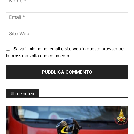
Ema
Sit
We
Salva il mio nome, email e sito web in questo browser per
la prossima volta che commento.
Ultime notizie