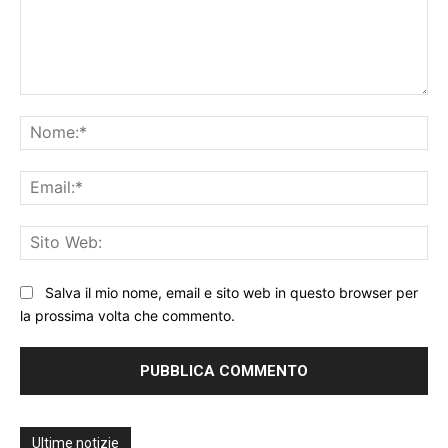
Commento:
No
Ema
Sit
We
Salva il mio nome, email e sito web in questo browser per
la prossima volta che commento.
Ultime notizie