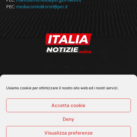
PEC:
mediacomeditorsrl@pec.it
SEGUICI SU
Usiamo cookie per ottimizzare il nostro sito web ed i nostri servizi.
Accetta cookie
Deny
© 2026 Tutti i diritti riservati - Italia Notizie .online |
Contatti e Gerenza
Visualizza preferenze
Home
Politica
Cronaca
Economia
Attualità