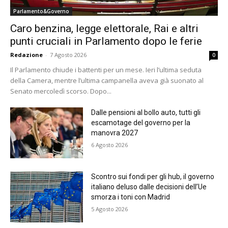
Parlamento&Governo
Caro benzina, legge elettorale, Rai e altri
punti cruciali in Parlamento dopo le ferie
Redazione
-
7 Agosto 2026
0
Il Parlamento chiude i battenti per un mese. Ieri l’ultima seduta
della Camera, mentre l’ultima campanella aveva già suonato al
Senato mercoledì scorso. Dopo...
Dalle pensioni al bollo auto, tutti gli
escamotage del governo per la
manovra 2027
6 Agosto 2026
Scontro sui fondi per gli hub, il governo
italiano deluso dalle decisioni dell’Ue
smorza i toni con Madrid
5 Agosto 2026