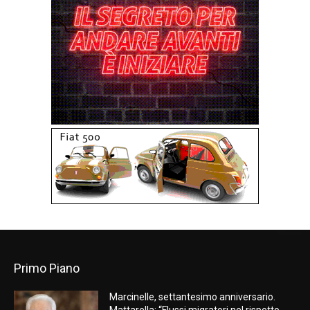
Primo Piano
Marcinelle, settantesimo anniversario.