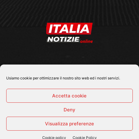
SEGUICI SU
Usiamo cookie per ottimizzare il nostro sito web ed i nostri servizi.
Accetta cookie
Deny
© 2026 Tutti i diritti riservati - Italia Notizie .online |
Contatti e Gerenza
Visualizza preferenze
Home
Politica
Cronaca
Economia
Attualità
Sport
Cultura e Spettacoli
ItaliaNotizie Tv
Cookie policy
Cookie Policy