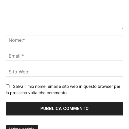
Commento:
No
Ema
Sit
We
Salva il mio nome, email e sito web in questo browser per
la prossima volta che commento.