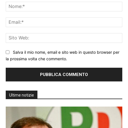
No
Ema
Sit
We
Salva il mio nome, email e sito web in questo browser per
la prossima volta che commento.
Ultime notizie