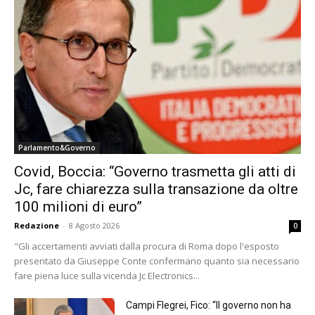
Parlamento&Governo
Covid, Boccia: “Governo trasmetta gli atti di
Jc, fare chiarezza sulla transazione da oltre
100 milioni di euro”
Redazione
-
8 Agosto 2026
0
"Gli accertamenti avviati dalla procura di Roma dopo l'esposto
presentato da Giuseppe Conte confermano quanto sia necessario
fare piena luce sulla vicenda Jc Electronics...
Campi Flegrei, Fico: “Il governo non ha