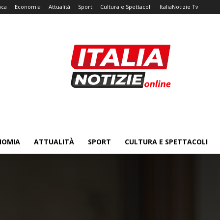
aca
Economia
Attualità
Sport
Cultura e Spettacoli
ItaliaNotizie Tv
NOMIA
ATTUALITÀ
SPORT
CULTURA E SPETTACOLI